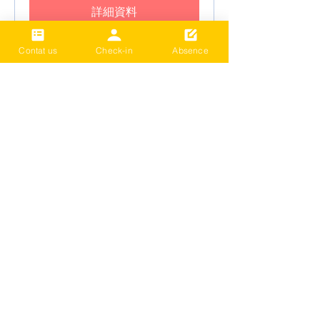
詳細資料
Contat us
Check-in
Absence
2024 Term3 Be active
Multisports club
Date and time is TBD
更多資訊
詳細資料
載入更多