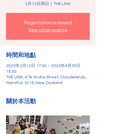
3月12日周日
  |  
THE LINK
Registration is closed
See other events
時間和地點
2023年3月12日 17:00 – 2023年4月30日
18:00
THE LINK, 4 Te Aroha Street, Claudelands,
Hamilton 3216, New Zealand
關於本活動