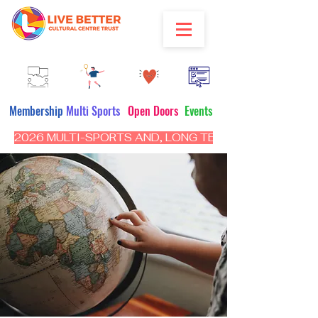
Membership
Multi Sports
Open Doors
Events
2026 MULTI-SPORTS AND, LONG TERM PROGRAM - CL