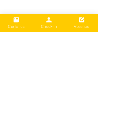
Contat us
Check-in
Absence
通过艺术、体育、文化
活动和辅导计划提供大
量机会。
帮助更多人接收
全面的免费咨询、结算信息、