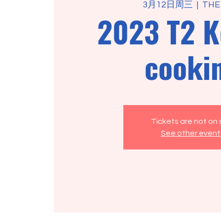
3月12日周三
  |  
THE
2023 T2 K
cooki
Tickets are not on 
See other event