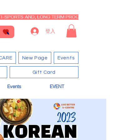
I-SPORTS AND, LONG TERM PROGRAM - CLOSED RE-OPEN I
登入
CARE
New Page
Events
Gift Card
Events
EVENT