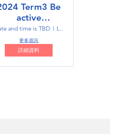
2024 Term3 Be
active
ultisports club
te and time is TBD
Location is TBD
更多資訊
詳細資料