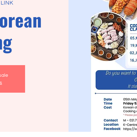
 LINK
orean
ng
sale
s