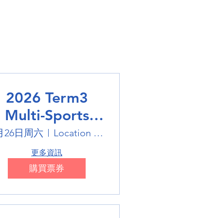
2026 Term3
Multi-Sports
Holiday Sports
月26日周六
Location is on the Poster
trails
更多資訊
購買票券