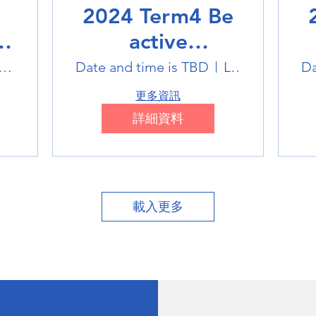
2024 Term4 Be
active
Multisports club
M
tlink Badminton Stadium
Date and time is TBD
Location is TBD
Da
更多資訊
詳細資料
載入更多