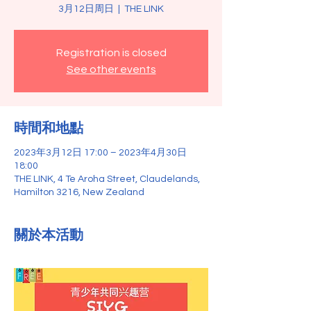
3月12日周日
  |  
THE LINK
Registration is closed
See other events
時間和地點
2023年3月12日 17:00 – 2023年4月30日
18:00
THE LINK, 4 Te Aroha Street, Claudelands,
Hamilton 3216, New Zealand
關於本活動