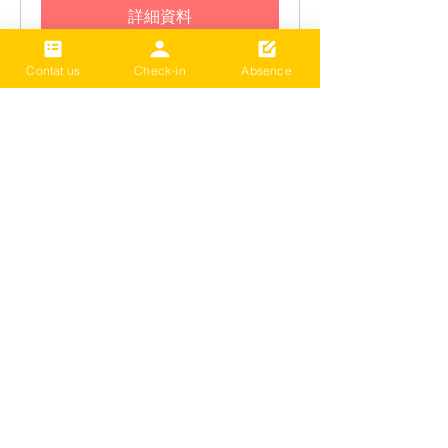
詳細資料
Contat us
Check-in
Absence
2024 Term3 Be active
Multisports club
Date and time is TBD
更多資訊
詳細資料
載入更多