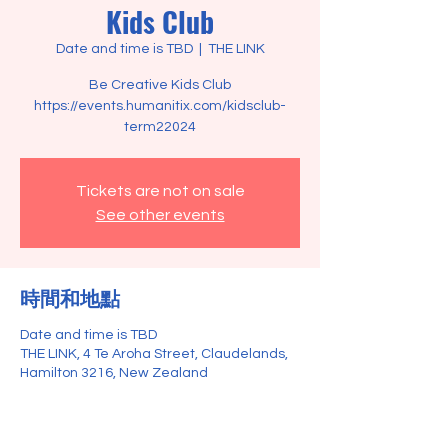
Kids Club
Date and time is TBD
  |  
THE LINK
Be Creative Kids Club
https://events.humanitix.com/kidsclub-
term22024
Tickets are not on sale
See other events
時間和地點
Date and time is TBD
THE LINK, 4 Te Aroha Street, Claudelands,
Hamilton 3216, New Zealand