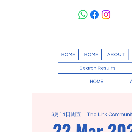
HOME
HOME
ABOUT
Search Results
HOME
3月14日周五
  |  
The Link Communit
22 Mar 202