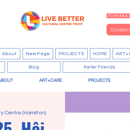
2026 MULT
Donation
About
New Page
PROJECTS
HOME
ART+
Blog
Refer Friends
ABOUT
ART+CARE
PROJECTS
y Centre (Hamilton)
5, Hội