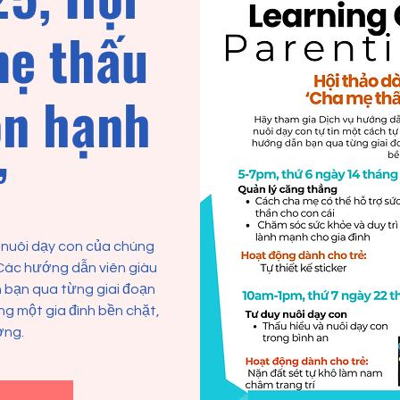
mẹ thấu
on hạnh
’
 nuôi dạy con của chúng
. Các hướng dẫn viên giàu
 bạn qua từng giai đoạn
ng một gia đình bền chặt,
ơng.