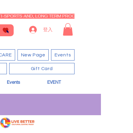
I-SPORTS AND, LONG TERM PROGRAM - CLOSED RE-OPEN I
登入
CARE
New Page
Events
Gift Card
Events
EVENT