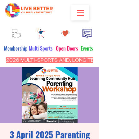
Membership
Multi Sports
Open Doors
Events
2026 MULTI-SPORTS AND, LONG TERM PROGRAM - CL
3 April 2025 Parenting