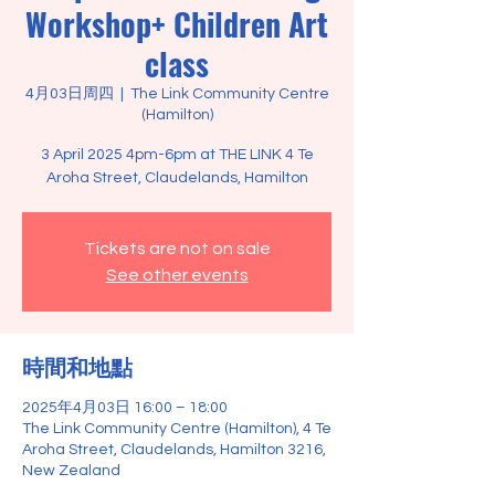
Workshop+ Children Art
class
4月03日周四
  |  
The Link Community Centre
(Hamilton)
3 April 2025 4pm-6pm at THE LINK 4 Te
Aroha Street, Claudelands, Hamilton
Tickets are not on sale
See other events
時間和地點
2025年4月03日 16:00 – 18:00
The Link Community Centre (Hamilton), 4 Te
Aroha Street, Claudelands, Hamilton 3216,
New Zealand