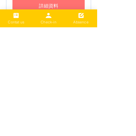
詳細資料
Contat us
Check-in
Absence
2024 Term3 Be active
Multisports club
Date and time is TBD
更多資訊
詳細資料
載入更多