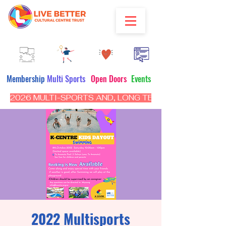
Membership
Multi Sports
Open Doors
Events
2026 MULTI-SPORTS AND, LONG TERM PROGRAM - CL
2022 Multisports