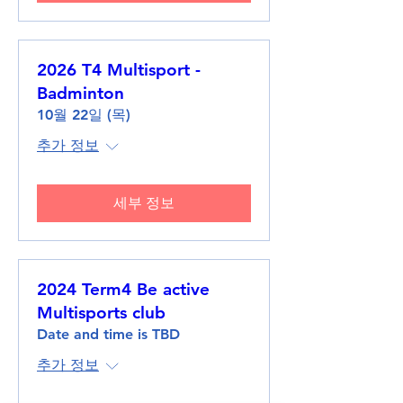
2026 T4 Multisport -
Badminton
10월 22일 (목)
추가 정보
세부 정보
2024 Term4 Be active
Multisports club
Date and time is TBD
추가 정보