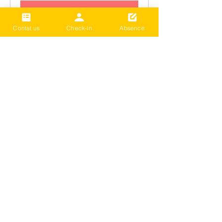
세부 정보
Contat us
Check-in
Absence
2024 Term3 Be active
Multisports club
Date and time is TBD
추가 정보
세부 정보
더보기