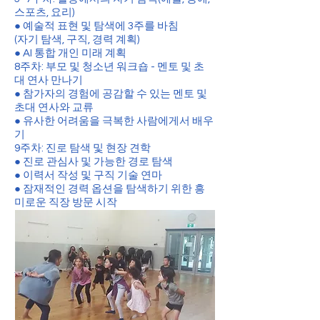
스포츠, 요리)
● 예술적 표현 및 탐색에 3주를 바침
(자기 탐색, 구직, 경력 계획)
● AI 통합 개인 미래 계획
8주차: 부모 및 청소년 워크숍 - 멘토 및 초
대 연사 만나기
● 참가자의 경험에 공감할 수 있는 멘토 및
초대 연사와 교류
● 유사한 어려움을 극복한 사람에게서 배우
기
9주차: 진로 탐색 및 현장 견학
● 진로 관심사 및 가능한 경로 탐색
● 이력서 작성 및 구직 기술 연마
● 잠재적인 경력 옵션을 탐색하기 위한 흥
미로운 직장 방문 시작
10주차: 졸업 및 미래 계획
● 축하하기 성취 및 개인적 성장
● 미래에 대한 야심찬 목표 설정
● 참가자에게 지속적인 지원을 위한 리소스
제공,
자원봉사 기회 및 다음 단계 포함