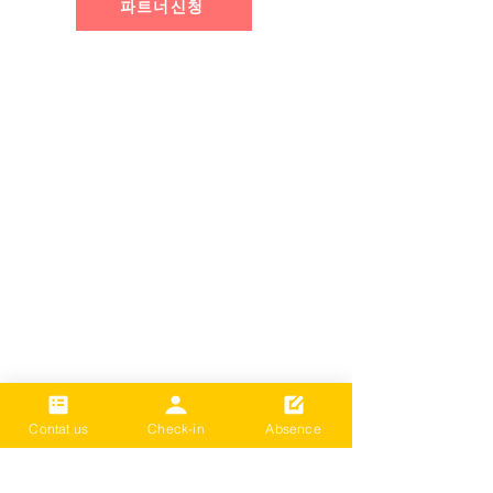
파트너신청
Contat us
Check-in
Absence