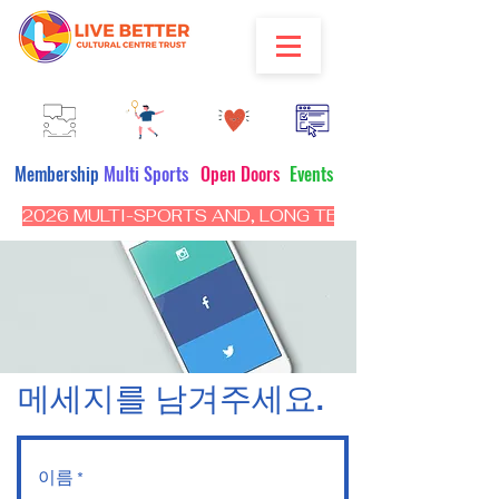
Membership
Multi Sports
Open Doors
Events
2026 MULTI-SPORTS AND, LONG TERM PROGRAM - CL
​메세지를 남겨주세요.
이름