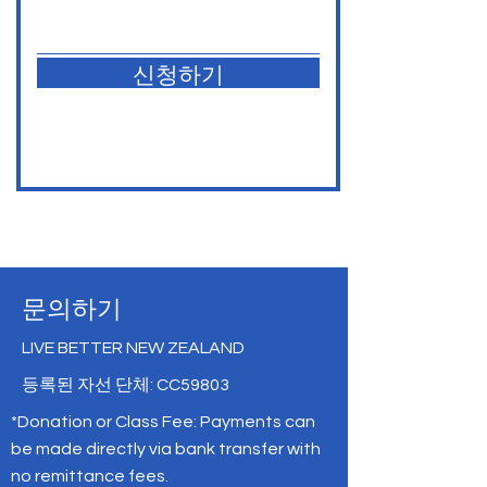
신청하기
문의하기
LIVE BETTER NEW ZEALAND
등록된 자선 단체: CC59803
*Donation or Class Fee: Payments can
be made directly via bank transfer with
no remittance fees.