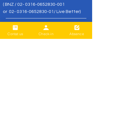
( BNZ /
02- 0316-0652830-001
or
02- 0316-0652830-01
/ Live Better)
office@livebetter.org.nz
Contat us
Check-in
Absence
가장 먼저 알
아보세요
Sign up to our newsletter to stay
informed