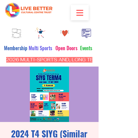
Membership
Multi Sports
Open Doors
Events
2026 MULTI-SPORTS AND, LONG TERM PROGRAM - CL
2024 T4 SIYG (Similar