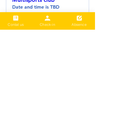
Date and time is TBD
추가 정보
Contat us
Check-in
Absence
세부 정보
더보기
문의하기
LIVE BETTER NEW ZEALAND
등록된 자선 단체: CC59803
*Donation or Class Fee: Payments can