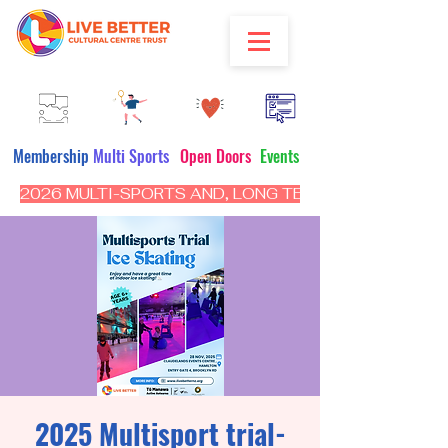
Membership
Multi Sports
Open Doors
Events
2026 MULTI-SPORTS AND, LONG TERM PROGRAM - CL
2025 Multisport trial-