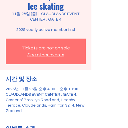
Ice skating
11월 28일 (금)
  |  
CLAUDLANDS EVENT
CENTER , GATE 4
2025 yearly active member first
Tickets are not on sale
See other events
시간 및 장소
2025년 11월 28일 오후 4:00 – 오후 10:00
CLAUDLANDS EVENT CENTER , GATE 4,
Corner of Brooklyn Road and, Heaphy
Terrace, Claudelands, Hamilton 3214, New
Zealand
이벤트 소개