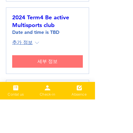
2024 Term4 Be active
Multisports club
Date and time is TBD
추가 정보
세부 정보
2024 Term3 Be active
Contat us
Check-in
Absence
Multisports club
Date and time is TBD
추가 정보