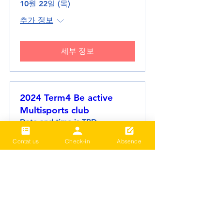
10월 22일 (목)
추가 정보
세부 정보
2024 Term4 Be active
Multisports club
Date and time is TBD
추가 정보
Contat us
Check-in
Absence
세부 정보
2024 Term3 Be active