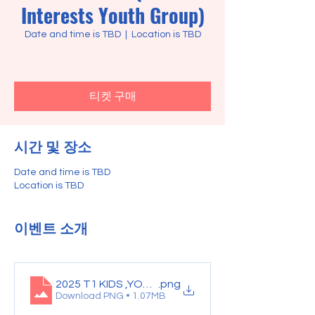
Interests Youth Group)
Date and time is TBD
  |  
Location is TBD
티켓 구매
시간 및 장소
Date and time is TBD
Location is TBD
이벤트 소개
2025 T1 KIDS ,YOUTH (1)
.png
Download PNG • 1.07MB