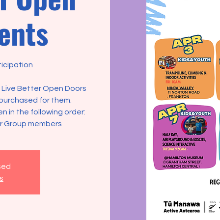
ents
icipation
ot Live Better Open Doors
purchased for them.
ven in the following order:
er Group members
osed
s