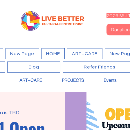
2026 MULT
Donation
New Page
HOME
ART+CARE
New Pa
Blog
Refer Friends
ART+CARE
PROJECTS
Events
n is TBD
1 Open