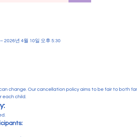
– 2026년 4월 10일 오후 5:30
n change. Our cancellation policy aims to be fair to both famil
 each child.
y:
d. 
icipants: