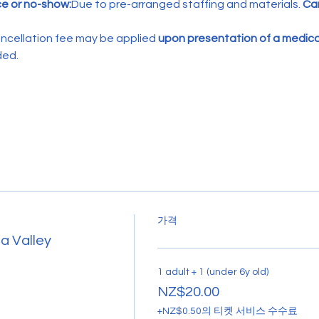
ce or no-show:
Due to pre-arranged staffing and materials. 
Can
ncellation fee may be applied 
upon presentation of a medical
ded.
가격
a Valley
1 adult + 1 (under 6y old)
NZ$20.00
+NZ$0.50의 티켓 서비스 수수료