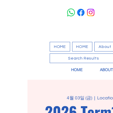
HOME
HOME
About
Search Results
HOME
ABOUT
4월 03일 (금)
  |  
Locatio
2026 Term