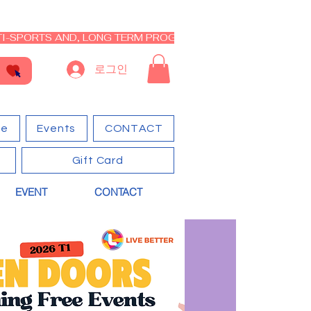
I-SPORTS AND, LONG TERM PROGRAM - CLOSED RE-OPEN I
로그인
ge
Events
CONTACT
Gift Card
EVENT
CONTACT