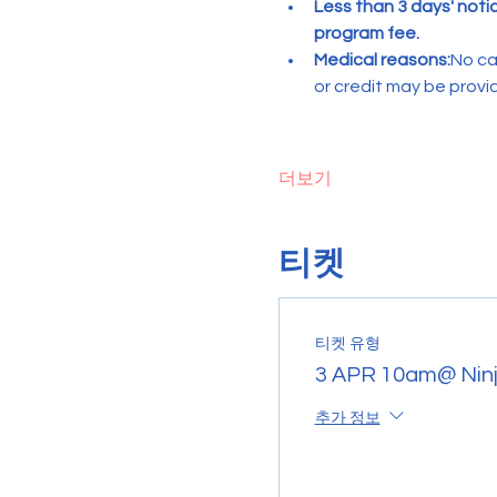
Less than 3 days' noti
program fee.
Medical reasons:
No ca
or credit may be provi
더보기
티켓
티켓 유형
3 APR 10am@ Ninj
추가 정보