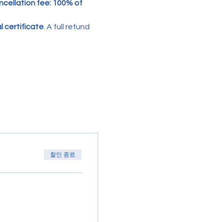
cellation fee: 100% of 
 certificate
. A full refund 
할인 종료