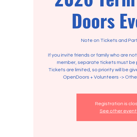
Doors Ev
Note on Tickets and Part
If you invite friends or family who are n
member, separate tickets must be 
Tickets are limited, so priority will be gi
OpenDoors + Volunteers -> Oth
Registration is cl
See other event