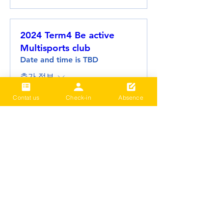
2024 Term4 Be active
Multisports club
Date and time is TBD
추가 정보
Contat us
Check-in
Absence
세부 정보
2024 Term3 Be active
Multisports club
Date and time is TBD
추가 정보