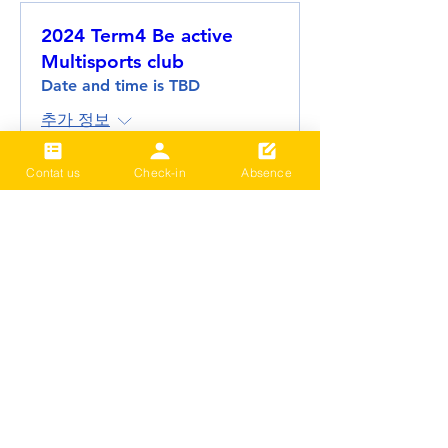
2024 Term4 Be active
Multisports club
Date and time is TBD
추가 정보
Contat us
Check-in
Absence
세부 정보
2024 Term3 Be active
Multisports club
Date and time is TBD
추가 정보
세부 정보