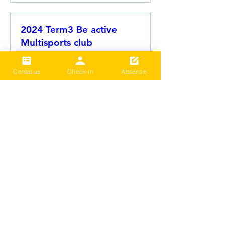
2024 Term3 Be active
Multisports club
Date and time is TBD
추가 정보
Contat us
Check-in
Absence
세부 정보
더보기
문의하기
LIVE BETTER NEW ZEALAND