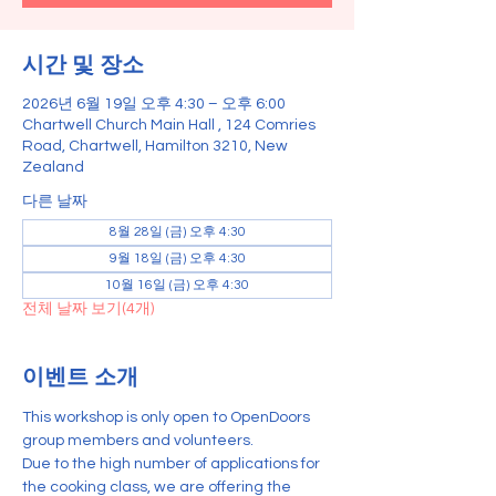
시간 및 장소
2026년 6월 19일 오후 4:30 – 오후 6:00
Chartwell Church Main Hall , 124 Comries
Road, Chartwell, Hamilton 3210, New
Zealand
다른 날짜
8월 28일 (금) 오후 4:30
9월 18일 (금) 오후 4:30
10월 16일 (금) 오후 4:30
전체 날짜 보기(4개)
이벤트 소개
This workshop is only open to OpenDoors 
group members and volunteers.
Due to the high number of applications for 
the cooking class, we are offering the 