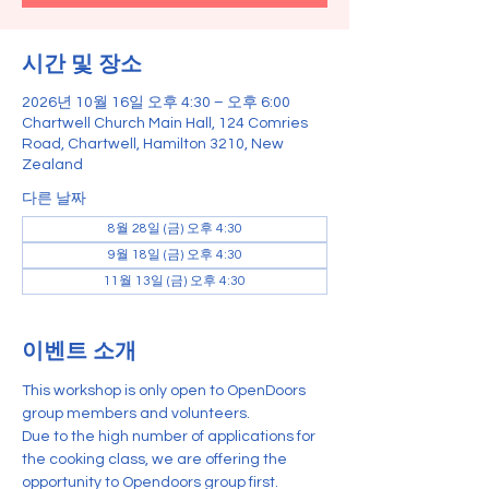
시간 및 장소
2026년 10월 16일 오후 4:30 – 오후 6:00
Chartwell Church Main Hall, 124 Comries
Road, Chartwell, Hamilton 3210, New
Zealand
다른 날짜
8월 28일 (금) 오후 4:30
9월 18일 (금) 오후 4:30
11월 13일 (금) 오후 4:30
이벤트 소개
This workshop is only open to OpenDoors 
group members and volunteers.
Due to the high number of applications for 
the cooking class, we are offering the 
opportunity to Opendoors group first.    