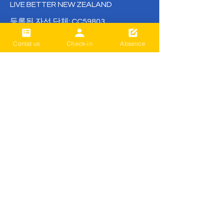
LIVE BETTER NEW ZEALAND
등록된 자선 단체: CC59803
*Donation or Class Fee: Payments can
Contat us
Check-in
Absence
be made directly via bank transfer with
no remittance fees.
( BNZ /
02- 0316-0652830-001
or
02- 0316-0652830-01
/ Live Better)
office@livebetter.org.nz
가장 먼저 알
아보세요