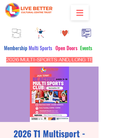
Membership
Multi Sports
Open Doors
Events
2026 MULTI-SPORTS AND, LONG TERM PROGRAM - CL
2026 T1 Multisport -