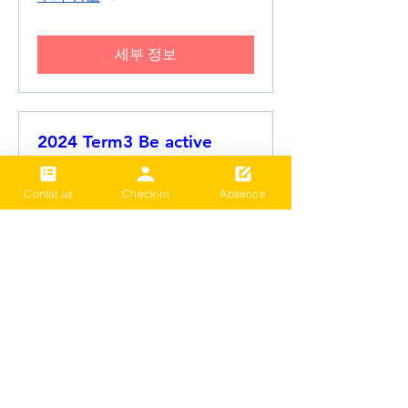
세부 정보
2024 Term3 Be active
Multisports club
Date and time is TBD
Contat us
Check-in
Absence
추가 정보
세부 정보
더보기