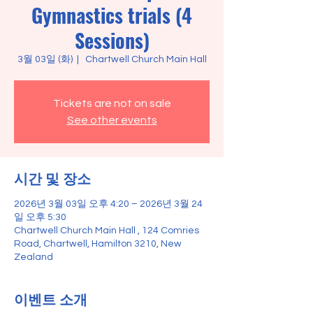
Gymnastics trials (4
Sessions)
3월 03일 (화)
  |  
Chartwell Church Main Hall
Tickets are not on sale
See other events
시간 및 장소
2026년 3월 03일 오후 4:20 – 2026년 3월 24
일 오후 5:30
Chartwell Church Main Hall , 124 Comries
Road, Chartwell, Hamilton 3210, New
Zealand
이벤트 소개