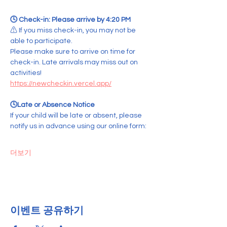
🕓 Check-in: Please arrive by 4:20 PM  
⚠ If you miss check-in, you may not be 
able to participate.
Please make sure to arrive on time for 
check-in. Late arrivals may miss out on 
activities!
https://newcheckin.vercel.app/
🕓Late or Absence Notice
If your child will be late or absent, please 
notify us in advance using our online form:
더보기
이벤트 공유하기