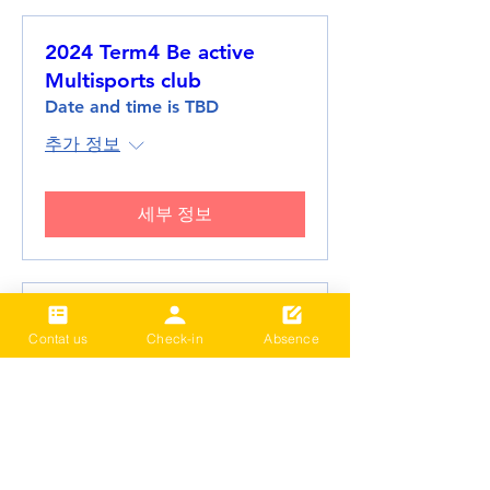
2024 Term4 Be active
Multisports club
Date and time is TBD
추가 정보
세부 정보
2024 Term3 Be active
Contat us
Check-in
Absence
Multisports club
Date and time is TBD
추가 정보
세부 정보