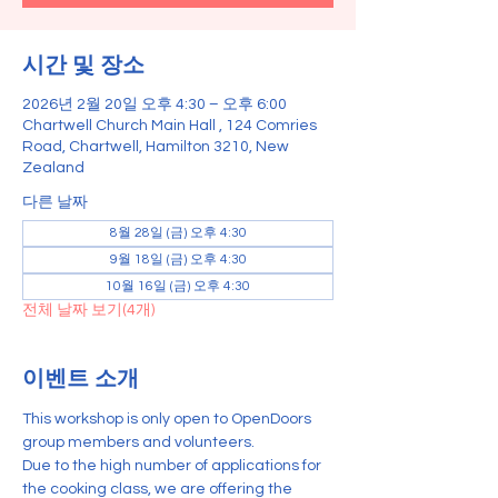
시간 및 장소
2026년 2월 20일 오후 4:30 – 오후 6:00
Chartwell Church Main Hall , 124 Comries
Road, Chartwell, Hamilton 3210, New
Zealand
다른 날짜
8월 28일 (금) 오후 4:30
9월 18일 (금) 오후 4:30
10월 16일 (금) 오후 4:30
전체 날짜 보기(4개)
이벤트 소개
This workshop is only open to OpenDoors 
group members and volunteers.
Due to the high number of applications for 
the cooking class, we are offering the 