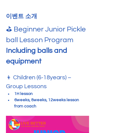
이벤트 소개
⛳ Beginner Junior Pickle 
ball Lesson Program   
Including balls and 
equipment
👦 Children (6-18years) –  
Group Lessons
1H lesson 
6weeks, 8weeks, 12weeks lesson 
from coach