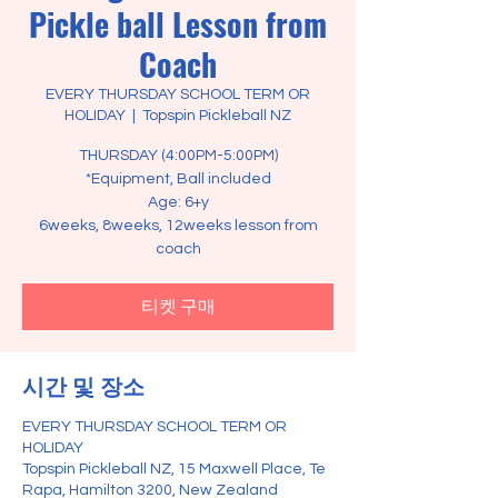
Pickle ball Lesson from
Coach
EVERY THURSDAY SCHOOL TERM OR
HOLIDAY
  |  
Topspin Pickleball NZ
THURSDAY (4:00PM-5:00PM)
*Equipment, Ball included
Age: 6+y
6weeks, 8weeks, 12weeks lesson from
coach
티켓 구매
시간 및 장소
EVERY THURSDAY SCHOOL TERM OR
HOLIDAY
Topspin Pickleball NZ, 15 Maxwell Place, Te
Rapa, Hamilton 3200, New Zealand