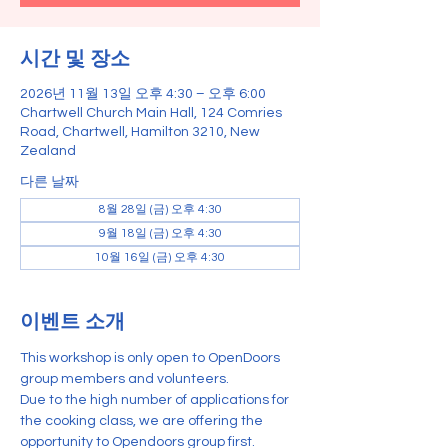
시간 및 장소
2026년 11월 13일 오후 4:30 – 오후 6:00
Chartwell Church Main Hall, 124 Comries
Road, Chartwell, Hamilton 3210, New
Zealand
다른 날짜
8월 28일 (금) 오후 4:30
9월 18일 (금) 오후 4:30
10월 16일 (금) 오후 4:30
이벤트 소개
This workshop is only open to OpenDoors 
group members and volunteers.
Due to the high number of applications for 
the cooking class, we are offering the 
opportunity to Opendoors group first.    