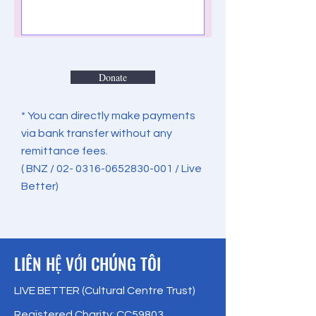
Donate
* You can directly make payments
via bank transfer without any
remittance fees.
( BNZ /
02- 0316-0652830-001
/ Live
Better)
​LIÊN HỆ VỚI CHÚNG TÔI
LIVE BETTER (Cultural Centre Trust)
Registered Charity: CC59803