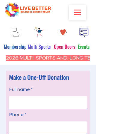
Membership
Multi Sports
Open Doors
Events
2026 MULTI-SPORTS AND, LONG TERM PROGRAM - CL
Make a One-Off Donation
Full name
Phone