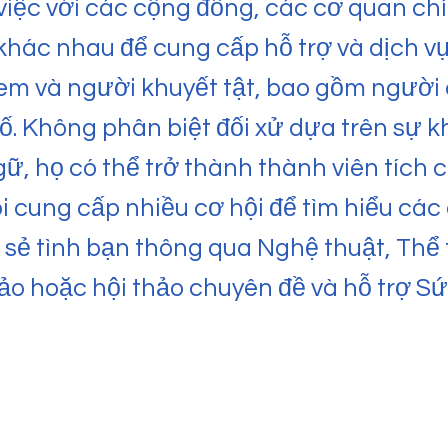
 việc với các cộng đồng, các cơ quan ch
khác nhau để cung cấp hỗ trợ và dịch v
 em và người khuyết tật, bao gồm người
số. Không phân biệt đối xử dựa trên sự k
ữ, họ có thể trở thành thành viên tích
 cung cấp nhiều cơ hội để tìm hiểu các g
 sẻ tình bạn thông qua Nghệ thuật, Thể 
hảo hoặc hội thảo chuyên đề và hỗ trợ Sứ