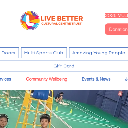
2026 MULT
Donation
 Doors
Multi Sports Club
Amazing Young People
Gift Card
rvices
Community Wellbeing
Events & News
J