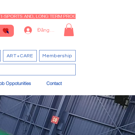
I-SPORTS AND, LONG TERM PROGRAM - CLOSED RE-OPEN I
Đăng nhập
ART+CARE
Membership
ob Oppotunities
Contact