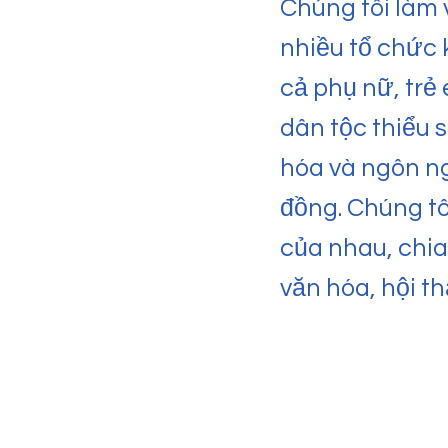
​Chúng tôi làm
nhiều tổ chức 
cả phụ nữ, trẻ
dân tộc thiểu 
hóa và ngôn ng
đồng. Chúng tôi
của nhau, chia
văn hóa, hội t