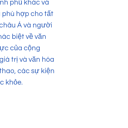
ính phủ khác và
ụ phù hợp cho tất
 châu Á và người
hác biệt về văn
 cực của cộng
iá trị và văn hóa
thao, các sự kiện
c khỏe.