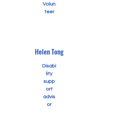
Volun
teer
Helen Tong
Disabi
lity
supp
ort
advis
or