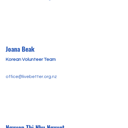
Joana Beak
Korean Volunteer Team
office@livebetter.org.nz
Nguyen Thi Nhu Nguyet