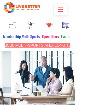
Membership
Multi Sports
Open Doors
Events
2026 MULTI-SPORTS AND, LONG TERM PROGRAM - CL