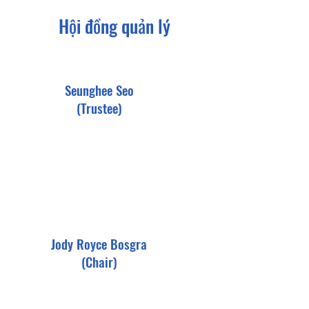
​Hội đồng quản lý
Seunghee Seo
(Trustee)
Jody Royce Bosgra
(Chair)