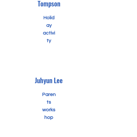
Tompson
Holid
ay
activi
ty
Juhyun Lee
Paren
ts
works
hop