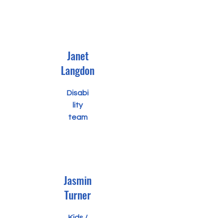
Janet
Langdon
Disabi
lity
team
Jasmin
Turner
Kids /