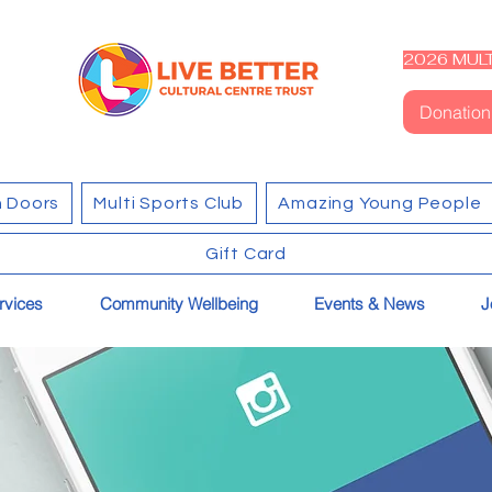
2026 MULT
Donation
 Doors
Multi Sports Club
Amazing Young People
Gift Card
rvices
Community Wellbeing
Events & News
J