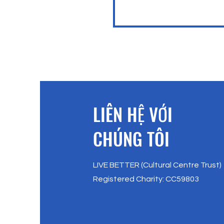
​LIÊN HỆ VỚI
CHÚNG TÔI
LIVE BETTER (Cultural Centre Trust)
Registered Charity: CC59803
*Phí đóng góp hoặc phí lớp học: Bạ
trực tiếp qua chuyển khoản ngân 
bất kỳ khoản phí chuyển tiền nào.