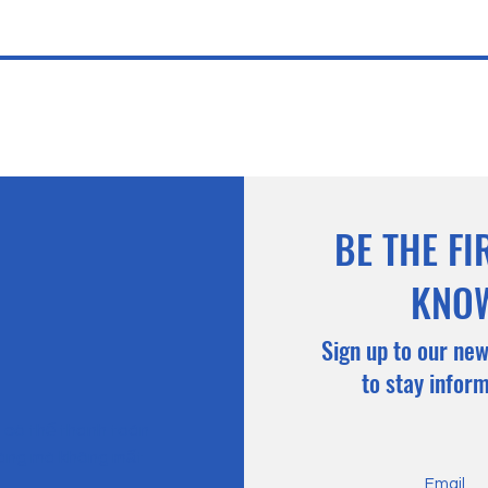
BE THE FI
KNO
Sign up to our new
to stay infor
n có thể thanh toán
hàng mà không mất