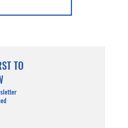
RST TO
W
sletter
med