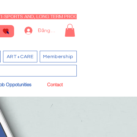
I-SPORTS AND, LONG TERM PROGRAM - CLOSED RE-OPEN I
Đăng nhập
ART+CARE
Membership
ob Oppotunities
Contact