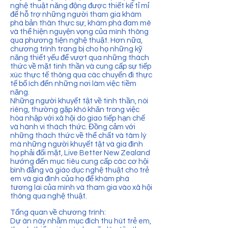
nghệ thuật năng động được thiết kế tỉ mỉ
để hỗ trợ những người tham gia khám
phá bản thân thực sự, khám phá đam mê
và thể hiện nguyện vọng của mình thông
qua phương tiện nghệ thuật. Hơn nữa,
chương trình trang bị cho họ những kỹ
năng thiết yếu để vượt qua những thách
thức về mặt tinh thần và cung cấp sự tiếp
xúc thực tế thông qua các chuyến đi thực
tế bổ ích đến những nơi làm việc tiềm
năng.
Những người khuyết tật về tinh thần, nói
riêng, thường gặp khó khăn trong việc
hòa nhập với xã hội do giao tiếp hạn chế
và hành vi thách thức. Đồng cảm với
những thách thức về thể chất và tâm lý
mà những người khuyết tật và gia đình
họ phải đối mặt, Live Better New Zealand
hướng đến mục tiêu cung cấp các cơ hội
bình đẳng và giáo dục nghệ thuật cho trẻ
em và gia đình của họ để khám phá
tương lai của mình và tham gia vào xã hội
thông qua nghệ thuật.
Tổng quan về chương trình:
Dự án này nhằm mục đích thu hút trẻ em,