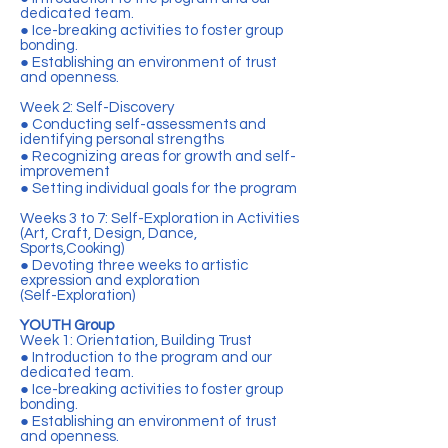
dedicated team.
● Ice-breaking activities to foster group
bonding.
● Establishing an environment of trust
and openness.
Week 2: Self-Discovery
● Conducting self-assessments and
identifying personal strengths
● Recognizing areas for growth and self-
improvement
● Setting individual goals for the program
Weeks 3 to 7: Self-Exploration in Activities
(Art, Craft, Design, Dance,
Sports,Cooking)
● Devoting three weeks to artistic
expression and exploration
(Self-Exploration)
YOUTH Group
Week 1: Orientation, Building Trust
● Introduction to the program and our
dedicated team.
● Ice-breaking activities to foster group
bonding.
● Establishing an environment of trust
and openness.