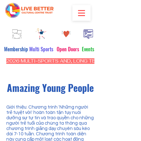
Membership
Multi Sports
Open Doors
Events
2026 MULTI-SPORTS AND, LONG TERM PROGRAM - CL
Amazing Young People
​Giới thiệu: Chương trình 'Những người
trẻ tuyệt vời' hoàn toàn tận tụy nuôi
dưỡng sự tự tin và trao quyền cho những
người trẻ tuổi của chúng ta thông qua
chương trình giảng dạy chuyên sâu kéo
dài 7-10 tuần. Chương trình toàn diện
này cung cấp một loạt các hoạt động