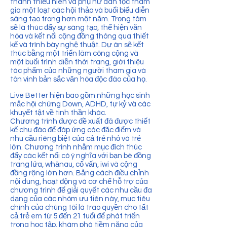
thanh thiếu niên và phụ nữ dân tộc tham
gia một loạt các hội thảo và buổi biểu diễn
sáng tạo trong hơn một năm. Trọng tâm
sẽ là thúc đẩy sự sáng tạo, thể hiện văn
hóa và kết nối cộng đồng thông qua thiết
kế và trình bày nghệ thuật. Dự án sẽ kết
thúc bằng một triển lãm công cộng và
một buổi trình diễn thời trang, giới thiệu
tác phẩm của những người tham gia và
tôn vinh bản sắc văn hóa độc đáo của họ.
Live Better hiện bao gồm những học sinh
mắc hội chứng Down, ADHD, tự kỷ và các
khuyết tật về tinh thần khác.
Chương trình được đề xuất đã được thiết
kế chu đáo để đáp ứng các đặc điểm và
nhu cầu riêng biệt của cả trẻ nhỏ và trẻ
lớn. Chương trình nhằm mục đích thúc
đẩy các kết nối có ý nghĩa với bạn bè đồng
trang lứa, whānau, cố vấn, iwi và cộng
đồng rộng lớn hơn. Bằng cách điều chỉnh
nội dung, hoạt động và cơ chế hỗ trợ của
chương trình để giải quyết các nhu cầu đa
dạng của các nhóm ưu tiên này, mục tiêu
chính của chúng tôi là trao quyền cho tất
cả trẻ em từ 5 đến 21 tuổi để phát triển
trong học tập, khám phá tiềm năng của