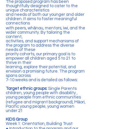
The proposed program has been
thoughtfully designed to cater to the
unique characteristics
and needs of both our younger and older
children. It aims to foster meaningful
connections
with peers, whānau, mentors, iwi, and the
wider community. By tailoring the
content,
activities, and support mechanisms of
the program to address the diverse
needs of these
priority cohorts, our primary goal is to
empower all children aged 5 to 21 to
thrive in their
learning, explore their potential, and
envision a promising future. The program
spans across
7-10 weeks and is detailed as follows:
Target ethnic groups:
Single Parents
children, young people with disability ,
young people from ethnic communities
(refugee and migrant background), Māori,
Pacific young people, young women
under 21
KIDS Group
Week 1: Orientation, Building Trust
● Introduction to the program and our