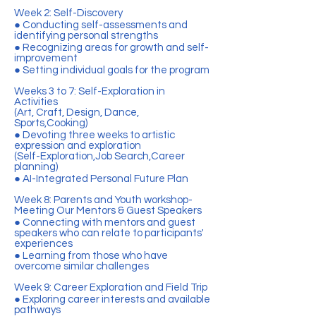
Week 2: Self-Discovery
● Conducting self-assessments and
identifying personal strengths
● Recognizing areas for growth and self-
improvement
● Setting individual goals for the program
Weeks 3 to 7: Self-Exploration in
Activities
(Art, Craft, Design, Dance,
Sports,Cooking)
● Devoting three weeks to artistic
expression and exploration
(Self-Exploration,Job Search,Career
planning)
● AI-Integrated Personal Future Plan
Week 8: Parents and Youth workshop-
Meeting Our Mentors & Guest Speakers
● Connecting with mentors and guest
speakers who can relate to participants'
experiences
● Learning from those who have
overcome similar challenges
Week 9: Career Exploration and Field Trip
● Exploring career interests and available
pathways