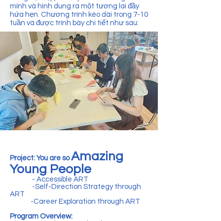
mình và hình dung ra một tương lai đầy
hứa hẹn. Chương trình kéo dài trong 7-10
tuần và được trình bày chi tiết như sau:
Amazing
Project: You are so
Young People
- Accessible ART
-Self-Direction Strategy through
ART
-Career Exploration through ART
Program Overview: