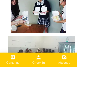
Contat us
Check-in
Absence