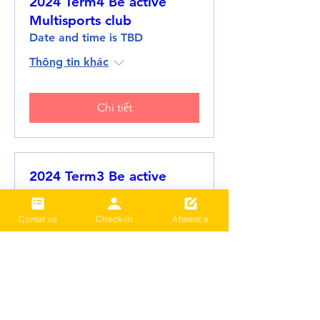
2024 Term4 Be active
Multisports club
Date and time is TBD
Thông tin khác
Chi tiết
2024 Term3 Be active
Multisports club
Date and time is TBD
Contat us
Check-in
Absence
Thông tin khác
Chi tiết