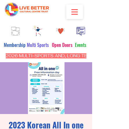
Membership
Multi Sports
Open Doors
Events
2026 MULTI-SPORTS AND, LONG TERM PROGRAM - CL
2023 Korean All In one