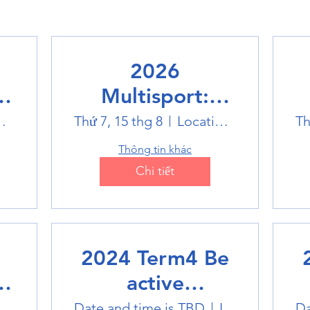
2026
Multisport:
Winter Sports
world
Thứ 7, 15 thg 8
Location is TBD
Th
Trip
Thông tin khác
Chi tiết
2024 Term4 Be
active
Multisports club
M
k Badminton Stadium
Date and time is TBD
Location is TBD
Da