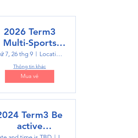
2026 Term3
Multi-Sports
Holiday Sports
ứ 7, 26 thg 9
Location is on the Poster
trails
Thông tin khác
Mua vé
2024 Term3 Be
active
ultisports club
te and time is TBD
Location is TBD