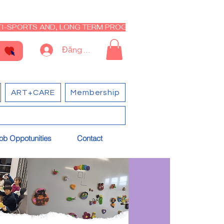
I-SPORTS AND, LONG TERM PROGRAM - CLOSED RE-OPEN I
Đăng nhập
ART+CARE
Membership
ob Oppotunities
Contact