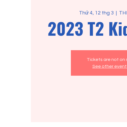
Thứ 4, 12 thg 3
  |  
TH
2023 T2 Ki
Tickets are not on 
See other event