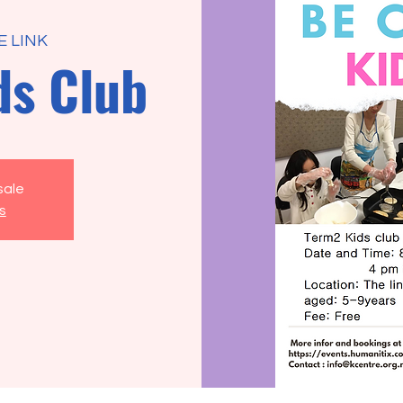
E LINK
ds Club
sale
s