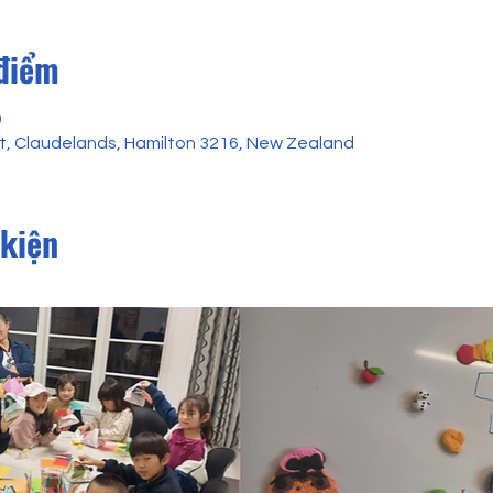
 điểm
0
et, Claudelands, Hamilton 3216, New Zealand
 kiện