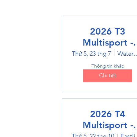
2026 T3
Multisport -
Swimming
Thứ 5, 23 thg 7
Water
Thông tin khác
Chi tiết
2026 T4
Multisport -
Badminton
Thứ 5, 22 thg 10
Eastlin