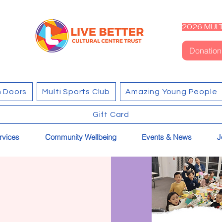
2026 MULT
Donation
 Doors
Multi Sports Club
Amazing Young People
Gift Card
rvices
Community Wellbeing
Events & News
J