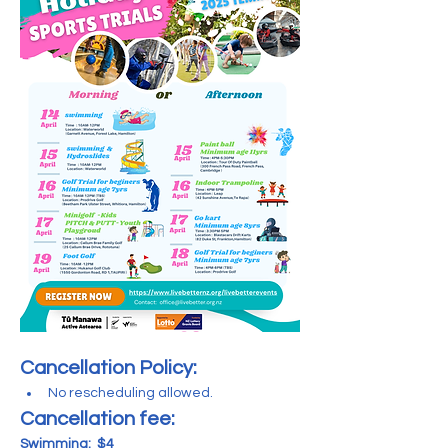
Cancellation Policy:
No rescheduling allowed.
Cancellation fee:
Swimming:  $4