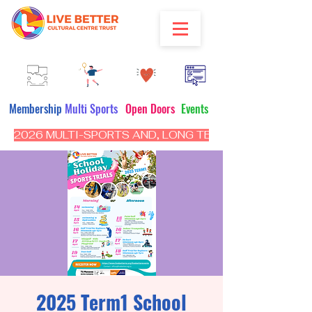
Membership
Multi Sports
Open Doors
Events
2026 MULTI-SPORTS AND, LONG TERM PROGRAM - CL
2025 Term1 School