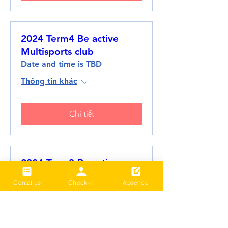
2024 Term4 Be active
Multisports club
Date and time is TBD
Thông tin khác
Chi tiết
2024 Term3 Be active
Multisports club
Contat us
Check-in
Absence
Date and time is TBD
Thông tin khác