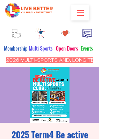
Membership
Multi Sports
Open Doors
Events
2026 MULTI-SPORTS AND, LONG TERM PROGRAM - CL
2025 Term4 Be active