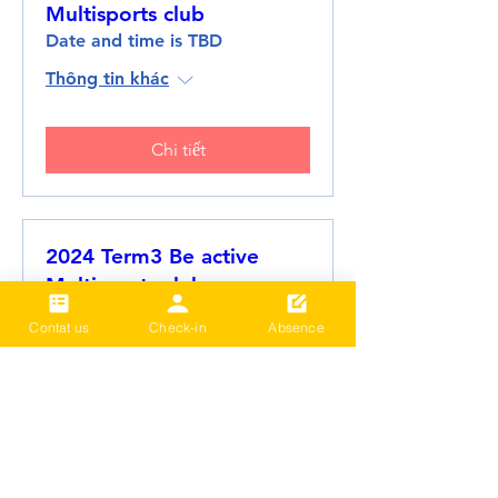
Multisports club
Date and time is TBD
Thông tin khác
Chi tiết
2024 Term3 Be active
Multisports club
Date and time is TBD
Contat us
Check-in
Absence
Thông tin khác
Chi tiết