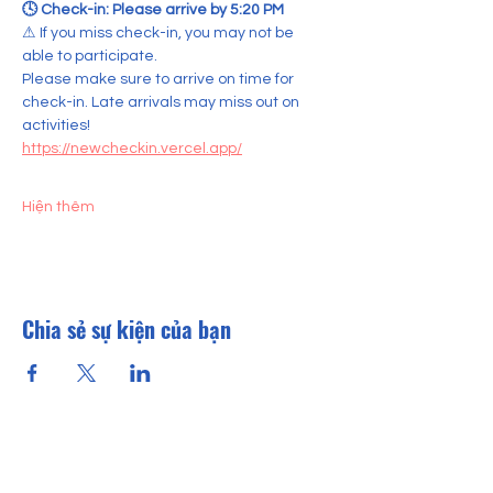
🕓 Check-in: Please arrive by 5:20 PM  
⚠ If you miss check-in, you may not be 
able to participate.
Please make sure to arrive on time for 
check-in. Late arrivals may miss out on 
activities!
https://newcheckin.vercel.app/
Hiện thêm
Chia sẻ sự kiện của bạn