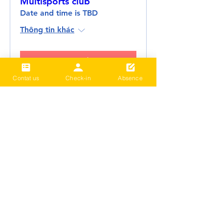
Multisports club
Date and time is TBD
Thông tin khác
Chi tiết
Contat us
Check-in
Absence
2024 Term3 Be active
Multisports club
Date and time is TBD
Thông tin khác
Chi tiết