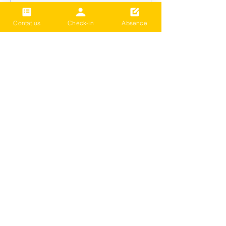
Contat us
Check-in
Absence
2024 Term3 Be active
Multisports club
Date and time is TBD
Thông tin khác
Chi tiết
Tải thêm
​LIÊN HỆ VỚI CHÚNG TÔI
LIVE BETTER (Cultural Centre Trust)