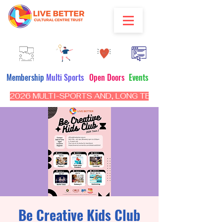
Membership
Multi Sports
Open Doors
Events
2026 MULTI-SPORTS AND, LONG TERM PROGRAM - CL
Be Creative Kids Club