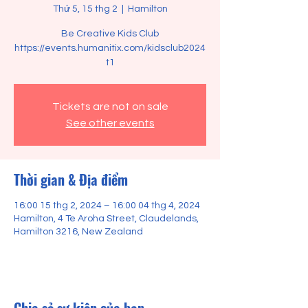
Thứ 5, 15 thg 2
  |  
Hamilton
Be Creative Kids Club
https://events.humanitix.com/kidsclub2024
t1
Tickets are not on sale
See other events
Thời gian & Địa điểm
16:00 15 thg 2, 2024 – 16:00 04 thg 4, 2024
Hamilton, 4 Te Aroha Street, Claudelands,
Hamilton 3216, New Zealand