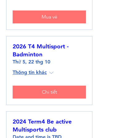
Mua vé
2026 T4 Multisport -
Badminton
Thứ 5, 22 thg 10
Thông tin khác
Chi tiết
2024 Term4 Be active
Multisports club
Date and time is TBD