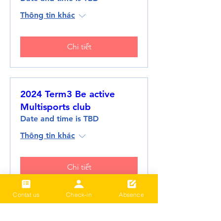
Thông tin khác
Chi tiết
2024 Term3 Be active
Multisports club
Date and time is TBD
Thông tin khác
Chi tiết
Contat us
Check-in
Absence
Tải thêm