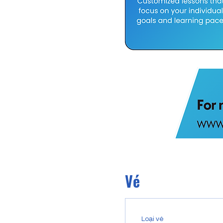
Vé
Loại vé