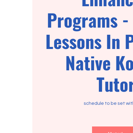
Programs -
Lessons In 
Native K
Tuto
schedule to be set wit