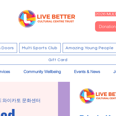
2026 MULT
Donation
 Doors
Multi Sports Club
Amazing Young People
Gift Card
rvices
Community Wellbeing
Events & News
J
RE 와이카토 문화센터
ced