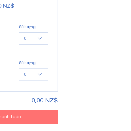
0 NZ$
Số lượng
0
Số lượng
0
0,00 NZ$
hanh toán