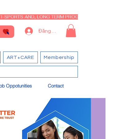
I-SPORTS AND, LONG TERM PROGRAM - CLOSED RE-OPEN I
Đăng nhập
ART+CARE
Membership
ob Oppotunities
Contact