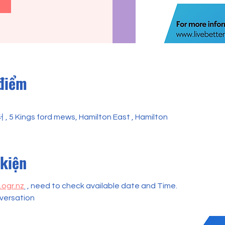
 điểm
ings ford mews, Hamilton East , Hamilton
 kiện
.ogr.nz
 , need to check available date and Time. 
nversation 