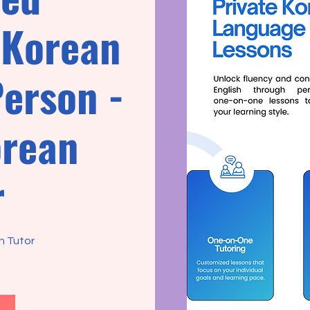
 Korean
Person -
orean
r
h Tutor