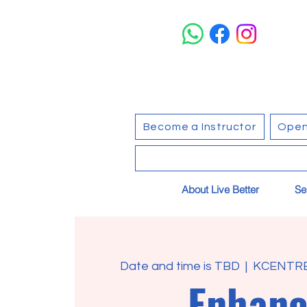
Become a Instructor
Open
About Live Better
Se
Date and time is TBD
  |  
KCENT
Enhan