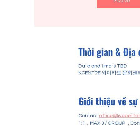
Mua vé
Thời gian & Địa
Date and time is TBD
KCENTRE 와이카토 문화센터 , 5 K
Giới thiệu về sự
Contact 
office@livebetter
1:1  ,  MAX 3 / GROUP   , Co