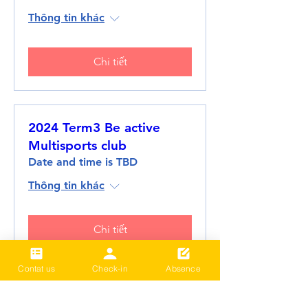
Thông tin khác
Chi tiết
2024 Term3 Be active
Multisports club
Date and time is TBD
Thông tin khác
Chi tiết
Contat us
Check-in
Absence
Tải thêm