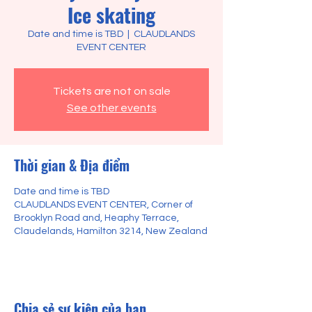
Ice skating
Date and time is TBD
  |  
CLAUDLANDS
EVENT CENTER
Tickets are not on sale
See other events
Thời gian & Địa điểm
Date and time is TBD
CLAUDLANDS EVENT CENTER, Corner of
Brooklyn Road and, Heaphy Terrace,
Claudelands, Hamilton 3214, New Zealand
Chia sẻ sự kiện của bạn