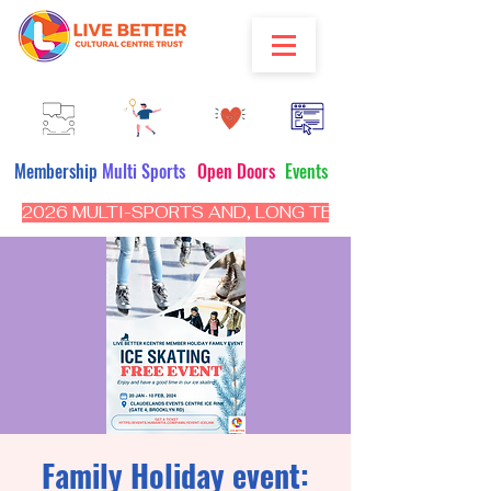
Membership
Multi Sports
Open Doors
Events
2026 MULTI-SPORTS AND, LONG TERM PROGRAM - CL
Family Holiday event: