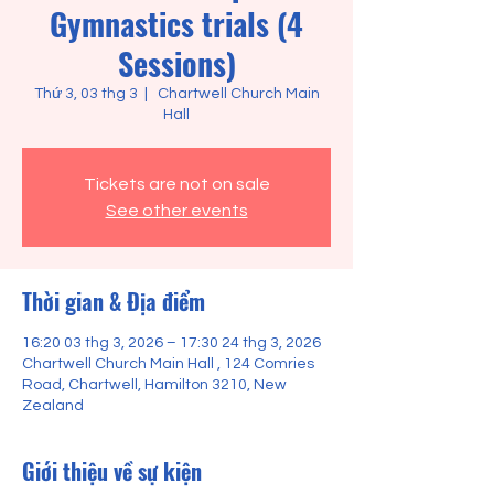
Gymnastics trials (4
Sessions)
Thứ 3, 03 thg 3
  |  
Chartwell Church Main
Hall
Tickets are not on sale
See other events
Thời gian & Địa điểm
16:20 03 thg 3, 2026 – 17:30 24 thg 3, 2026
Chartwell Church Main Hall , 124 Comries
Road, Chartwell, Hamilton 3210, New
Zealand
Giới thiệu về sự kiện