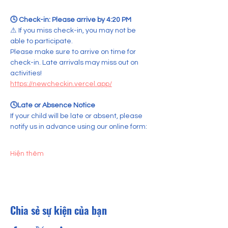
🕓 Check-in: Please arrive by 4:20 PM  
⚠ If you miss check-in, you may not be 
able to participate.
Please make sure to arrive on time for 
check-in. Late arrivals may miss out on 
activities!
https://newcheckin.vercel.app/
🕓Late or Absence Notice
If your child will be late or absent, please 
notify us in advance using our online form:
Hiện thêm
Chia sẻ sự kiện của bạn