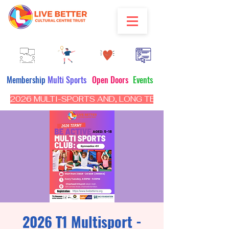
Membership
Multi Sports
Open Doors
Events
2026 MULTI-SPORTS AND, LONG TERM PROGRAM - CL
2026 T1 Multisport -