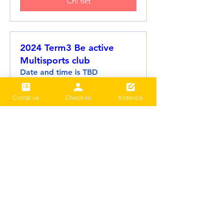
Chi tiết
2024 Term3 Be active
Multisports club
Date and time is TBD
Thông tin khác
Contat us
Check-in
Absence
Chi tiết
Tải thêm
​LIÊN HỆ VỚI CHÚNG TÔI