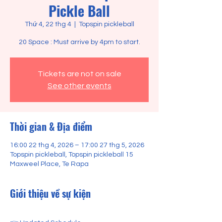
Pickle Ball
Thứ 4, 22 thg 4
  |  
Topspin pickleball
20 Space : Must arrive by 4pm to start.
Tickets are not on sale
See other events
Thời gian & Địa điểm
16:00 22 thg 4, 2026 – 17:00 27 thg 5, 2026
Topspin pickleball, Topspin pickleball 15
Maxweel Place, Te Rapa
Giới thiệu về sự kiện