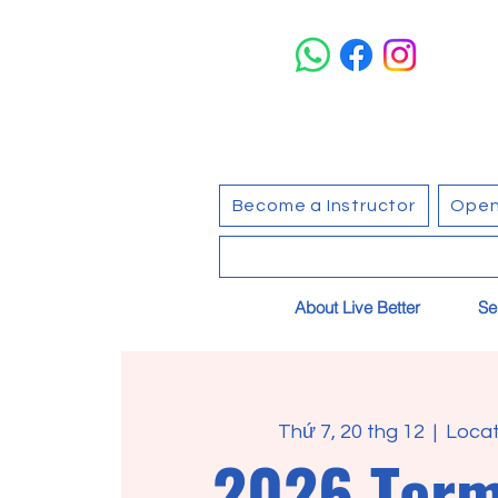
Become a Instructor
Open
About Live Better
Se
Thứ 7, 20 thg 12
  |  
Locat
2026 Term