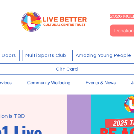
2026 MULT
Donation
 Doors
Multi Sports Club
Amazing Young People
Gift Card
rvices
Community Wellbeing
Events & News
J
ion is TBD
1 Live