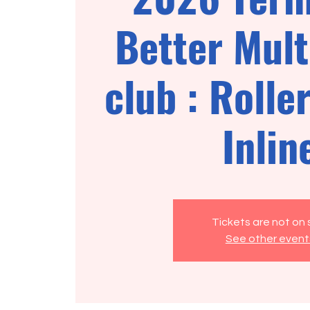
Better Mult
club : Roller
Inlin
Tickets are not on 
See other event