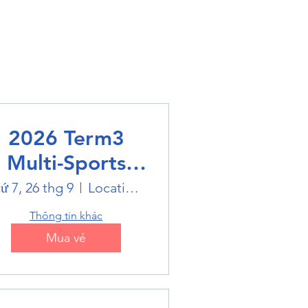
2026 Term3
Multi-Sports
Holiday Sports
ứ 7, 26 thg 9
Location is on the Poster
trails
Thông tin khác
Mua vé