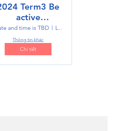
2024 Term3 Be
active
ultisports club
te and time is TBD
Location is TBD
Thông tin khác
Chi tiết