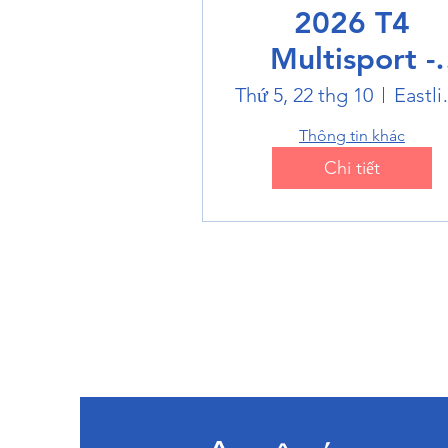
2026 T4
Multisport -
Badminton
Thứ 5, 22 thg 10
Eastlin
Thông tin khác
Chi tiết