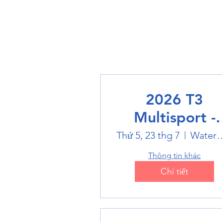
2026 T3
Multisport -
Swimming
Thứ 5, 23 thg 7
Water
Thông tin khác
Chi tiết