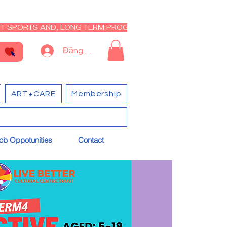
I-SPORTS AND, LONG TERM PROGRAM - CLOSED RE-OPEN I
Đăng nhập
ART+CARE
Membership
ob Oppotunities
Contact