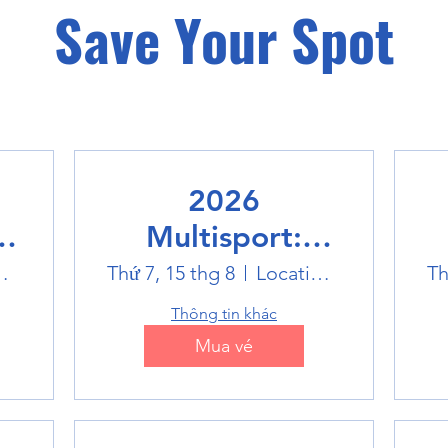
Save Your Spot
2026
Multisport:
Winter Sports
world
Thứ 7, 15 thg 8
Location is TBD
Th
Trip
Thông tin khác
Mua vé