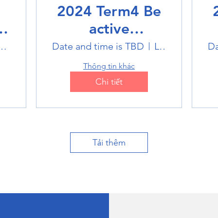
2024 Term4 Be
active
Multisports club
M
k Badminton Stadium
Date and time is TBD
Location is TBD
Da
Thông tin khác
Chi tiết
Tải thêm