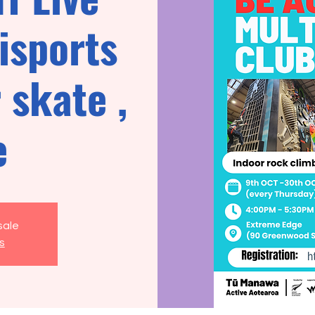
isports
 skate ,
e
sale
s