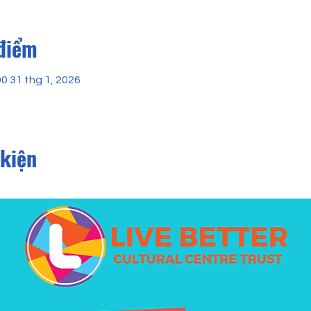
 điểm
00 31 thg 1, 2026
 kiện