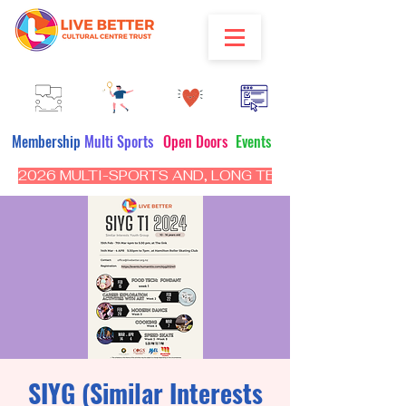
Membership
Multi Sports
Open Doors
Events
2026 MULTI-SPORTS AND, LONG TERM PROGRAM - CL
SIYG (Similar Interests