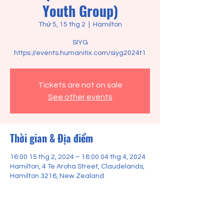
Youth Group)
Thứ 5, 15 thg 2
  |  
Hamilton
SIYG
https://events.humanitix.com/siyg2024t1
Tickets are not on sale
See other events
Thời gian & Địa điểm
16:00 15 thg 2, 2024 – 18:00 04 thg 4, 2024
Hamilton, 4 Te Aroha Street, Claudelands,
Hamilton 3216, New Zealand